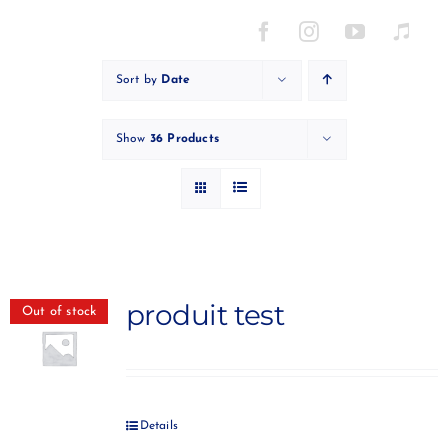
Skip
to
content
Sort by
Date
Show
36 Products
produit test
Out of stock
Details