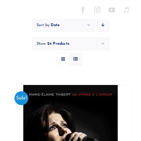
Skip
to
content
Sort by
Date
Show
24 Products
Sale!