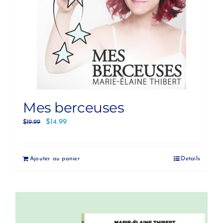
Mes berceuses
$
14.99
$
19.99
Ajouter au panier
Details