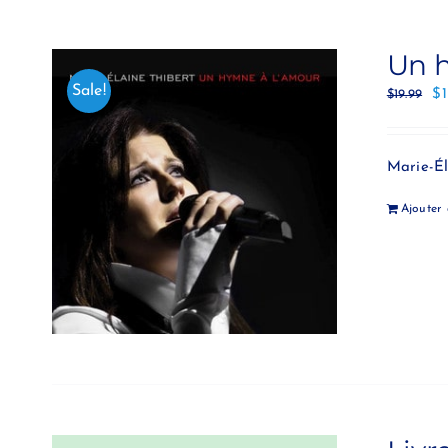
Un 
Sale!
$
$
19.99
Marie-Él
Ajouter