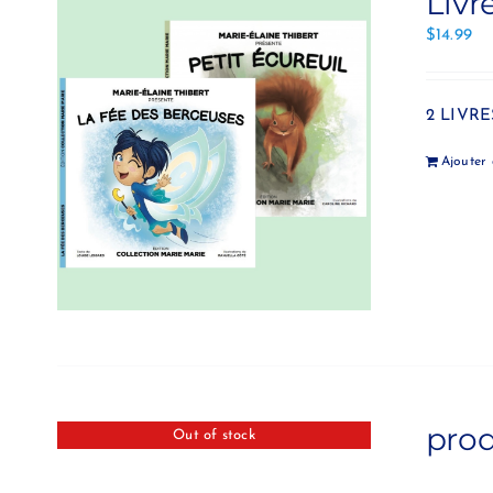
Livr
$
14.99
2 LIVRES
Ajouter
prod
Out of stock