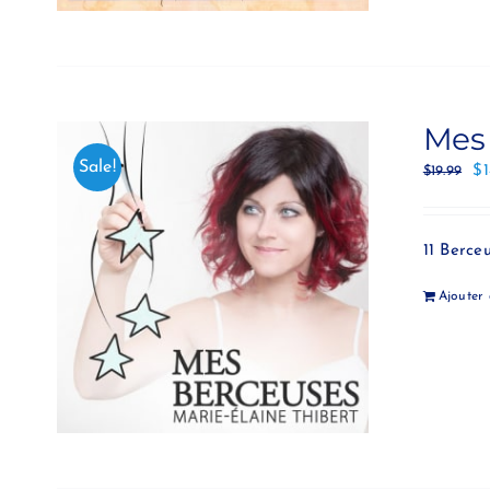
Mes
Sale!
$
$
19.99
11 Berce
Ajouter