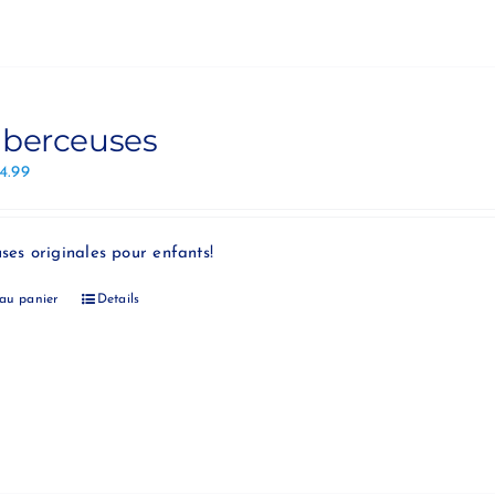
 berceuses
14.99
uses originales pour enfants!
 au panier
Details