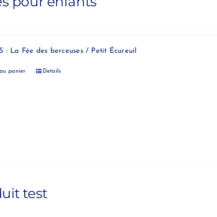
es pour enfants
 : La Fée des berceuses / Petit Écureuil
 au panier
Details
uit test