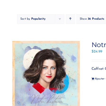
Skip
to
content
Sort by
Popularity
Show
36 Products
Notr
$
24.99
Coffret 
Ajouter