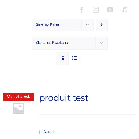
Skip
to
content
Sort by
Price
Show
36 Products
produit test
Out of stock
Details