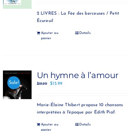
2 LIVRES : La Fée des berceuses / Petit
Écureuil
Ajouter au
Details
panier
Un hymne à l’amour
Sale!
$
15.99
$
19.99
Marie-Élaine Thibert propose 10 chansons
interprétées à l'époque par Édith Piaf.
Ajouter au
Details
panier