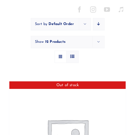
Skip
to
content
Sort by
Default Order
Show
12 Products
Out of stock