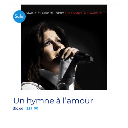
Sale!
Un hymne à l’amour
$
15.99
$
19.99