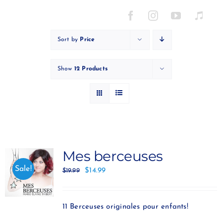
Skip
to
content
Sort by
Price
Show
12 Products
Mes berceuses
Sale!
$
14.99
$
19.99
11 Berceuses originales pour enfants!