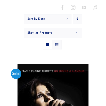
Skip
to
content
Sort by
Date
Show
36 Products
Sale!