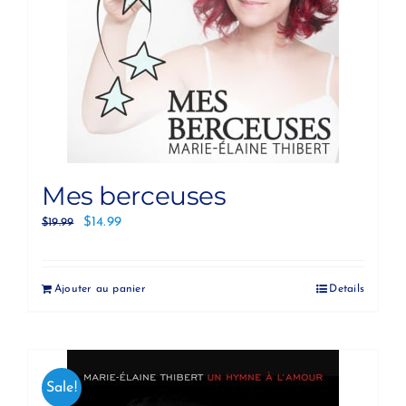
Mes berceuses
$
14.99
$
19.99
Ajouter au panier
Details
Sale!