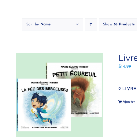
Skip
to
content
Sort by
Name
Show
36 Products
Livr
$
14.99
2 LIVRES
Ajouter