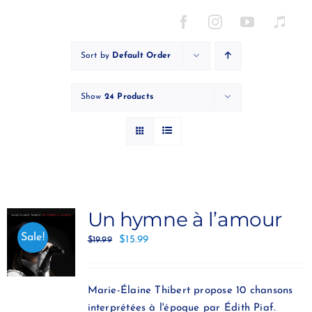
Skip
to
content
Sort by
Default Order
Show
24 Products
Un hymne à l’amour
Sale!
$
15.99
$
19.99
Marie-Élaine Thibert propose 10 chansons
interprétées à l'époque par Édith Piaf.