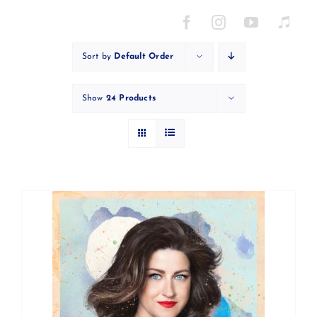
Skip
to
content
Sort by
Default Order
Show
24 Products