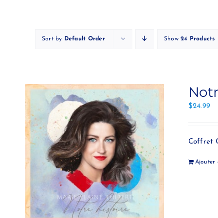
Skip
to
content
Sort by
Default Order
Show
24 Products
Notr
$
24.99
Coffret 
Ajouter