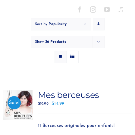
Skip
to
content
Sort by
Popularity
Show
36 Products
Mes berceuses
Sale!
$
14.99
$
19.99
11 Berceuses originales pour enfants!