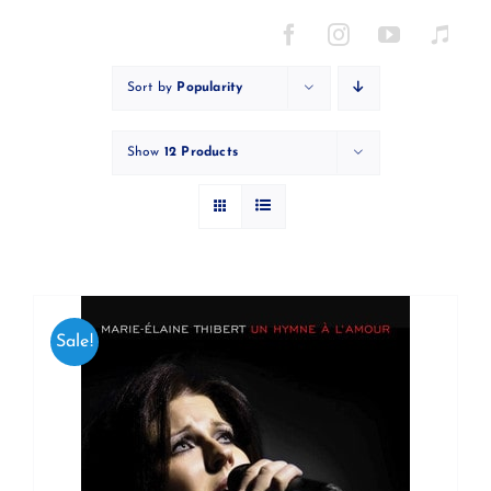
Skip
to
content
Sort by
Popularity
Show
12 Products
Sale!