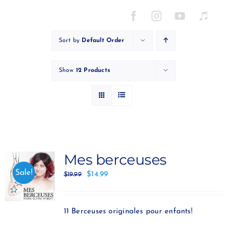
Skip
to
content
Sort by
Default Order
Show
12 Products
Mes berceuses
Sale!
$
14.99
$
19.99
11 Berceuses originales pour enfants!