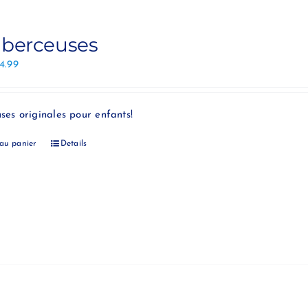
 berceuses
14.99
uses originales pour enfants!
 au panier
Details