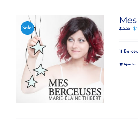
Mes
Sale!
$
$
19.99
11 Berce
Ajouter