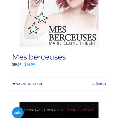
Mes berceuses
$
14.99
$
19.99
Ajouter au panier
Details
Sale!