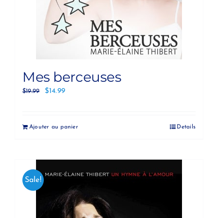
Mes berceuses
$
14.99
$
19.99
Ajouter au panier
Details
Sale!