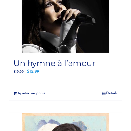
Un hymne à l’amour
$
15.99
$
19.99
Ajouter au panier
Details