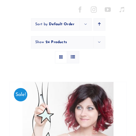
Skip
to
content
Sort by
Default Order
Show
24 Products
Sale!