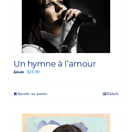
Un hymne à l’amour
$
15.99
$
19.99
Ajouter au panier
Details