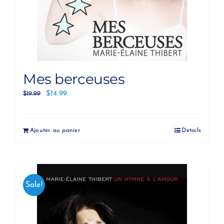
Mes berceuses
$
14.99
$
19.99
Ajouter au panier
Details
Sale!