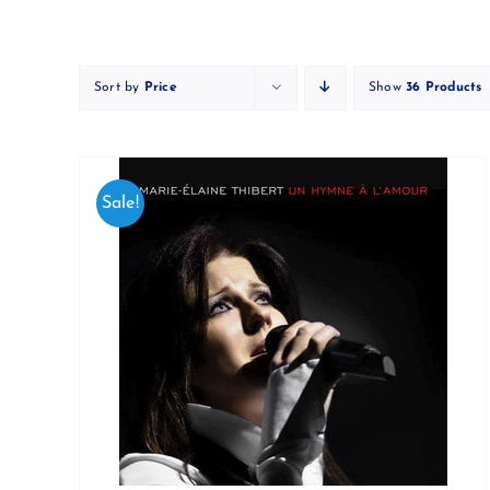
Skip
to
content
Sort by
Price
Show
36 Products
Sale!