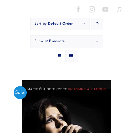
Skip
to
content
Sort by
Default Order
Show
12 Products
Sale!