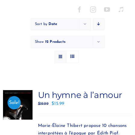
Skip
to
content
Sort by
Date
Show
12 Products
Un hymne à l’amour
Sale!
$
15.99
$
19.99
Marie-Élaine Thibert propose 10 chansons
interprétées à l'époque par Édith Piaf.