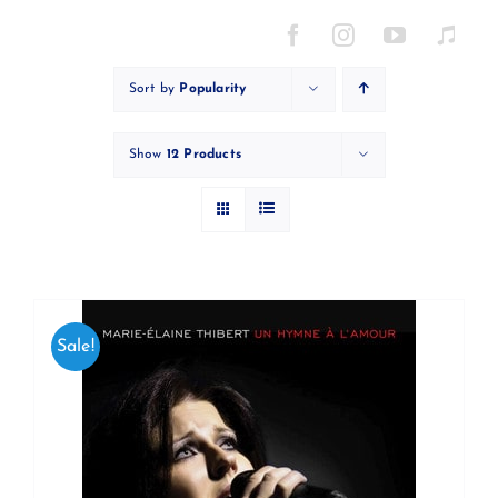
Skip
to
content
Sort by
Popularity
Show
12 Products
Sale!