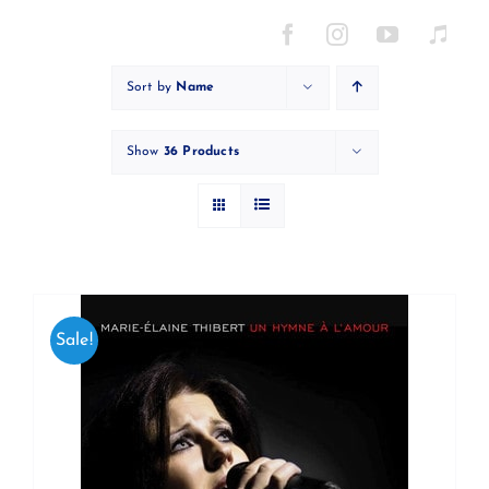
Skip
to
content
Sort by
Name
Show
36 Products
Sale!