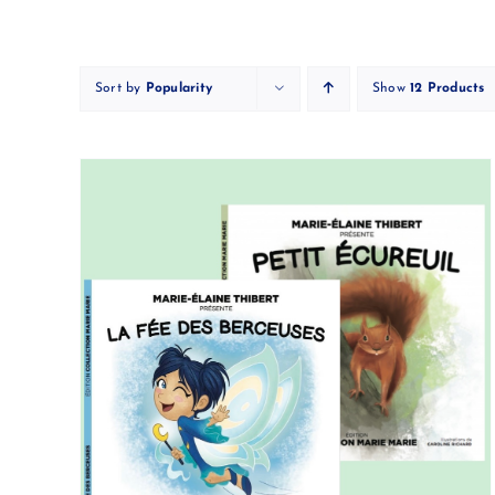
Skip
to
content
Sort by
Popularity
Show
12 Products