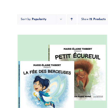
Skip
to
content
Sort by
Popularity
Show
12 Products