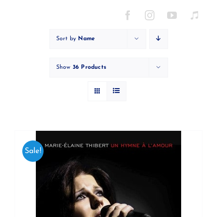
Skip
to
content
Sort by
Name
Show
36 Products
Sale!