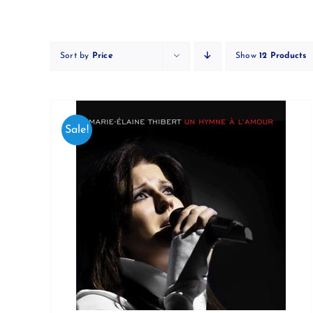
Skip
to
content
Sort by
Price
Show
12 Products
Sale!