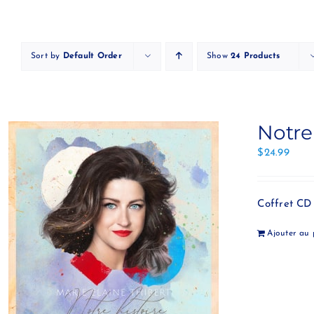
Skip
to
content
Sort by
Default Order
Show
24 Products
Notre
$
24.99
Coffret CD 
Ajouter au 