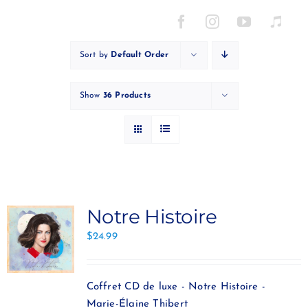
Skip
to
content
Sort by
Default Order
Show
36 Products
Notre Histoire
$
24.99
Coffret CD de luxe - Notre Histoire -
Marie-Élaine Thibert