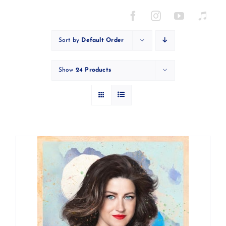
Skip
to
content
Sort by
Default Order
Show
24 Products