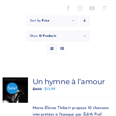
Skip
to
content
Sort by
Price
Show
12 Products
Un hymne à l’amour
Sale!
$
15.99
$
19.99
Marie-Élaine Thibert propose 10 chansons
interprétées à l'époque par Édith Piaf.