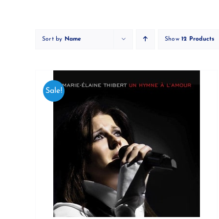
Skip
to
content
Sort by
Name
Show
12 Products
Sale!