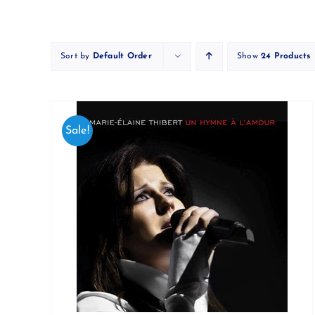
Skip
to
content
Sort by
Default Order
Show
24 Products
Sale!