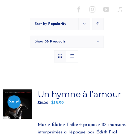
Skip
to
content
Sort by
Popularity
Show
36 Products
Un hymne à l’amour
Sale!
$
15.99
$
19.99
Marie-Élaine Thibert propose 10 chansons
interprétées à l'époque par Édith Piaf.