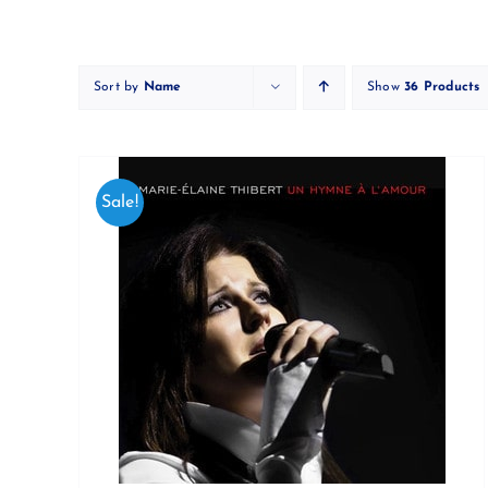
Skip
to
content
Sort by
Name
Show
36 Products
Sale!