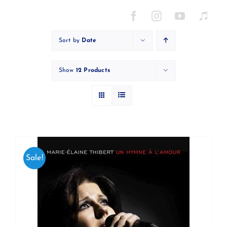
Skip
to
content
Sort by
Date
Show
12 Products
Sale!