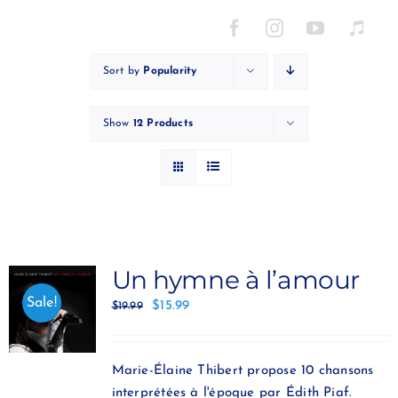
Skip
to
content
Sort by
Popularity
Show
12 Products
Un hymne à l’amour
Sale!
$
15.99
$
19.99
Marie-Élaine Thibert propose 10 chansons
interprétées à l'époque par Édith Piaf.