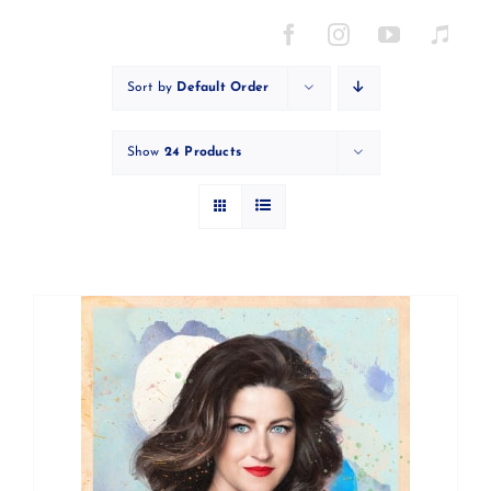
Skip
to
content
Sort by
Default Order
Show
24 Products