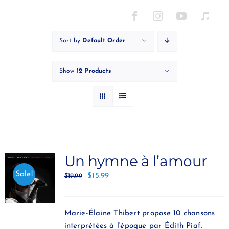
Skip
to
content
Sort by
Default Order
Show
12 Products
Un hymne à l’amour
Sale!
$
15.99
$
19.99
Marie-Élaine Thibert propose 10 chansons
interprétées à l'époque par Édith Piaf.