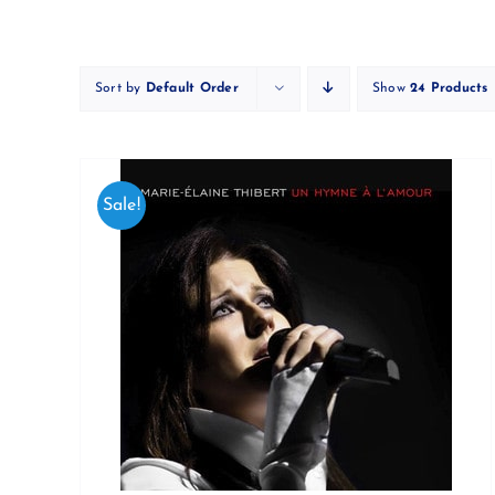
Skip
to
content
Sort by
Default Order
Show
24 Products
Sale!