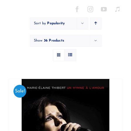
Skip
to
content
Sort by
Popularity
Show
36 Products
Sale!